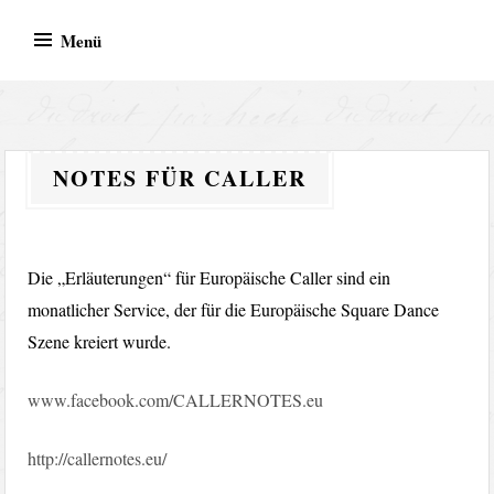
Zum
Menü
Inhalt
springen
BVR Records – Bodo von
Bodo von Reth
Reth
NOTES FÜR CALLER
Die „Erläuterungen“ für Europäische Caller sind ein
monatlicher Service, der für die Europäische Square Dance
Szene kreiert wurde.
www.facebook.com/CALLERNOTES.eu
http://callernotes.eu/