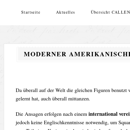
Zum
Inhalt
Startseite
Aktuelles
Übersicht CALLE
springen
BVR Records – Bodo von R
Bodo von Reth
MODERNER AMERIKANISCHE
Da überall auf der Welt die gleichen Figuren benutzt
gelernt hat, auch überall mittanzen.
international ver
Die Ansagen erfolgen nach einem
jedoch keine Englischkenntnisse notwendig, um Square