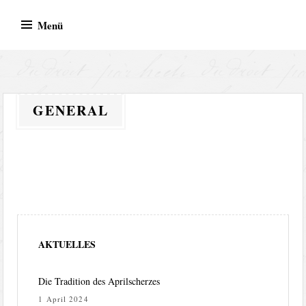
Zum
Menü
Inhalt
springen
BVR Records – Bodo von
Bodo von Reth
Reth
GENERAL
AKTUELLES
Die Tradition des Aprilscherzes
1 April 2024