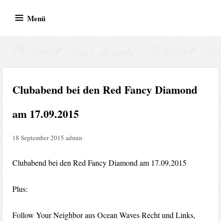
Zum
Menü
Inhalt
springen
BVR Records – Bodo von
Bodo von Reth
Reth
Clubabend bei den Red Fancy Diamond
am 17.09.2015
18 September 2015
admin
Clubabend bei den Red Fancy Diamond am 17.09.2015
Plus:
Follow Your Neighbor aus Ocean Waves Recht und Links,