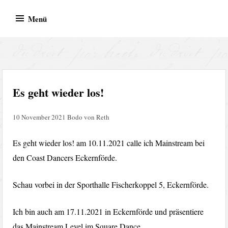
Zum
Menü
Inhalt
springen
BVR Records – Bodo von
Bodo von Reth
Reth
Es geht wieder los!
10 November 2021
Bodo von Reth
Es geht wieder los! am 10.11.2021 calle ich Mainstream bei
den Coast Dancers Eckernförde.
Schau vorbei in der Sporthalle Fischerkoppel 5, Eckernförde.
Ich bin auch am 17.11.2021 in Eckernförde und präsentiere
das Mainstream Level im Square Dance.