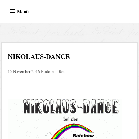
Zum
Menü
Inhalt
springen
BVR Records – Bodo von
Bodo von Reth
Reth
NIKOLAUS-DANCE
15 November 2016
Bodo von Reth